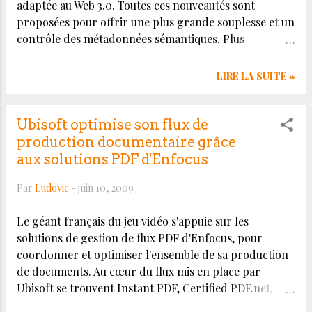
adaptée au Web 3.0. Toutes ces nouveautés sont
nid=2419&lang=FR
proposées pour offrir une plus grande souplesse et un
contrôle des métadonnées sémantiques. Plus
d'information (en anglais) sur :
http://www.nstein.com/tme5
LIRE LA SUITE »
Ubisoft optimise son flux de
production documentaire grâce
aux solutions PDF d'Enfocus
Par
Ludovic
-
juin 10, 2009
Le géant français du jeu vidéo s'appuie sur les
solutions de gestion de flux PDF d'Enfocus, pour
coordonner et optimiser l'ensemble de sa production
de documents. Au cœur du flux mis en place par
Ubisoft se trouvent Instant PDF, Certified PDF.net,
PitStop Server et FullSwitch. Le communiqué complet