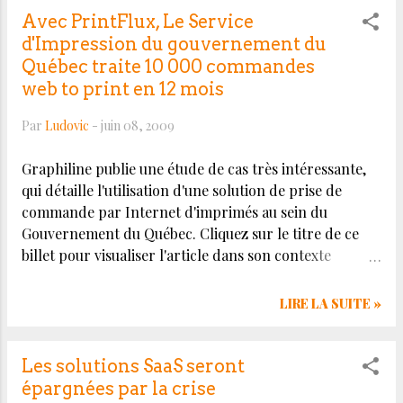
afin de vous donner les moyens de mettre en place
Avec PrintFlux, Le Service
une politique informatique plus responsable et
d'Impression du gouvernement du
durable. C’est l’objet du Livre Vert de Syntec
Québec traite 10 000 commandes
informatique. Ce document ne vise pas à faire un état
web to print en 12 mois
des lieux, mais plutôt à restituer la problématique de
manière simple et à fournir des recommandations.”
Par
Ludovic
-
juin 08, 2009
Cliquez sur le titre de ce billet pour visualiser l'article
Graphiline publie une étude de cas très intéressante,
dans son contexte original.
qui détaille l'utilisation d'une solution de prise de
commande par Internet d'imprimés au sein du
Gouvernement du Québec. Cliquez sur le titre de ce
billet pour visualiser l'article dans son contexte
original.
LIRE LA SUITE »
Les solutions SaaS seront
épargnées par la crise