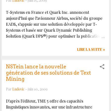
Par
Ludovic
-
juin 15, 2009
rupture de modèles économiques et technologiques
avec ...
T-Systems en France et Quark Inc. annoncent
aujourd’hui que l’avionneur Airbus, société du groupe
EADS, s’appuie sur une solution développée par T-
Systems et basée sur Quark Dynamic Publishing
Solution (Quark DPS®) pour optimiser la publication
de son magazine interne distribué sur tous ses sites
dans le monde entier. Quark DPS relie des fonctions
LIRE LA SUITE »
de publication jusqu'ici couvertes par plusieurs
processus, de la création de contenus aux flux de
travail automatisés, et de la gestion de contenus à la
NSTein lance la nouvelle
publication d'informations personnalisées sur
génération de ses solutions de Text
différents canaux. Cette approche permet de
Mining
rationaliser les flux de travail, d'augmenter la
Par
Ludovic
-
juin 10, 2009
productivité, de réduire les coûts globaux et de
fournir les informations souhaitées à la demande.
D'après l'éditeur, TME 5 offre des capacités
Source :
linguistiques innovantes, sur une infrastructure
http://dynamicpublishing.quark.com/pressdetail.aspx?