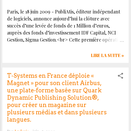
nécessitent la mise en place de solutions de
Paris, le 18 juin 2009 - PubliAtis, éditeur indépendant
publication dynamique qui offrent à la fois une
de logiciels, annonce aujourd’hui la clôture avec
sécurisation des processus mais aussi une grande
succès d’une levée de fonds de 1 Million d’euros,
flexibilité. SmartPublish, basée sur QuarkXPress®
auprès des fonds d’investissement IDF Capital, NCI
Server, répond parfaitement à ces deux points et
Gestion, Sigma Gestion.<br> Cette première opération
permet de réduire les délais de conception, en
de financement permet de conforter PubliAtis dans sa
optimisant le processus de travail collaboratif
stratégie et d’accompagner sa montée en puissance
&nbsp;en supprimant...
LIRE LA SUITE »
commerciale et marketing. « L’utilisation d’un système
éditorial par Internet permet aux éditeurs et aux
services de communication de structurer la réalisation
T-Systems en France déploie «
de leurs publications imprimées et/ou numériques en
Magnet » pour son client Airbus,
dégageant économies d’échelle et ROI à chaque étape.
une plate-forme basée sur Quark
PubliAtis gère la réalisation de tout type de support de
Dynamic Publishing Solution®,
communication – journaux et magazines, bulletins,
pour créer un magazine sur
rapports, site web, newsletter… », déclare Gaetan
plusieurs médias et dans plusieurs
Fron, Directeur Général. Fondée en 2006, PubliAtis
langues.
révolutionne le marché des systèmes rédactionnels en
proposant des solutions collaboratives légères, en