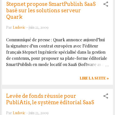
fonds a pour objectif d'accélérer le développement de
Stepnet propose SmartPublish SaaS
nouvelles offres commerciales autour du modèle SaaS
basé sur les solutions serveur
(Software as a Service) et de poursuivre la croissance
Quark
externe de Wedia" indique Nicolas Boutet, PDG de
Par
Ludovic
-
juin 22, 2009
Wedia. Revendiquant une centaine de clients et un
chiffre d'affaires de 6,5 millions d'euros pour l'année
Communiqué de presse : Quark annonce aujourd’hui
2008, Wedia entend, malgré la crise que traverse la
la signature d’un contrat européen avec l’éditeur
Presse, aider ses clients à "accroître l'impact de leurs
français Stepnet Ingénierie spécialisé dans la gestion
publications" en touc...
de contenus, pour proposer sa plate-forme éditoriale
SmartPublish en mode locatif ou SaaS (Software as a
Service). SmartPublish est une solution web qui
permet à n’importe quel utilisateur de piloter depuis
LIRE LA SUITE »
Internet l’ensemble de ses supports de
communication : brochures, cartes de visite, magazine,
catalogues, bulletin interne, guide d’accueil…
Levée de fonds réussie pour
Aujourd’hui, la convergence des médias,
PubliAtis, le système éditorial SaaS
l’internationalisation des contenus et la nécessaire
Par
Ludovic
-
juin 22, 2009
adaptation de ceux-ci en fonction des publics