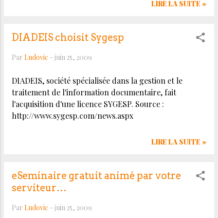
fonctions, la solution XMF v2.1 est dédiée à la gestion
LIRE LA SUITE »
des environnements de production complexes dans
lesquels coexistent différents procédés, où elle
optimise à la fois la qualité d’impression et le
DIADEIS choisit Sygesp
rendement. flux-fujifilm-xmf La compatibilité étendue
Par
Ludovic
-
juin 25, 2009
avec les presses numériques existantes inclut les
fichiers haute résolution avec gestion des couleurs,
DIADEIS, société spécialisée dans la gestion et le
associés aux fiches de travail JDF pour garantir
traitement de l'information documentaire, fait
l’intégrité des données et améliorer l’efficacité
l'acquisition d'une licence SYGESP. Source :
opérationnelle. La fonctionnalité cross-média de XMF
http://www.sygesp.com/news.aspx
s’est encore développée et s’étend désormais à la prise
en charge des presses numériques Indigo 3500, 5500
et 7000. Un certain nombre d’améliorations ont
LIRE LA SUITE »
également été apportées à la ...
eSeminaire gratuit animé par votre
serviteur…
Par
Ludovic
-
juin 25, 2009