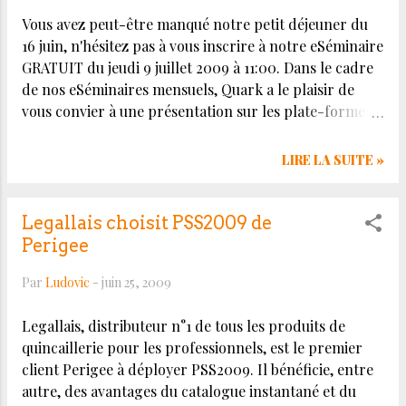
Vous avez peut-être manqué notre petit déjeuner du
16 juin, n'hésitez pas à vous inscrire à notre eSéminaire
GRATUIT du jeudi 9 juillet 2009 à 11:00. Dans le cadre
de nos eSéminaires mensuels, Quark a le plaisir de
vous convier à une présentation sur les plate-formes
éditoriales en mode locatif Saas. Présentation que
j'aurais le plaisir d'animer ! Avec la convergence des
LIRE LA SUITE »
médias, la multiplication des supports,
l'internationalisation des contenus et l'adaptation de
ceux-ci en fonction des publics, vous devez désormais
Legallais choisit PSS2009 de
mettre en place des solutions de publication
Perigee
dynamique qui offrent à la fois une sécurisation des
Par
Ludovic
-
juin 25, 2009
processus, une grande flexibilité, une grande fiabilité
et une économie de temps et d'argent ! SmartPublish
Legallais, distributeur n°1 de tous les produits de
de Stepnet, plate-forme éditoriale en mode SaaS,
quincaillerie pour les professionnels, est le premier
répond parfaitement à ces points et permet en outre
client Perigee à déployer PSS2009. Il bénéficie, entre
de : Réduire vos délais de conception en optimisant le
autre, des avantages du catalogue instantané et du
processus de travail collaboratif Supprimer toutes vos