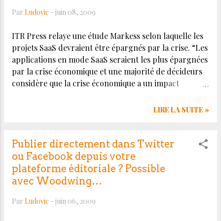
Par
Ludovic
-
juin 08, 2009
ITR Press relaye une étude Markess selon laquelle les
projets SaaS devraient être épargnés par la crise. “Les
applications en mode SaaS seraient les plus épargnées
par la crise économique et une majorité de décideurs
considère que la crise économique a un impact
favorable sur des projets fondés sur ce type
d'applications. C'est ce qu'indique le cabinet Markess
LIRE LA SUITE »
International en se fondant les centaines d'utilisateurs
interrogés à l'occasion de ces dernières enquêtes.”
Cliquez sur le titre de ce billet pour visualiser l'article
Publier directement dans Twitter
dans son contexte original.
ou Facebook depuis votre
plateforme éditoriale ? Possible
avec Woodwing…
Par
Ludovic
-
juin 06, 2009