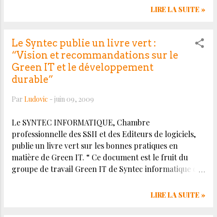
est visible à cette adresse :
LIRE LA SUITE »
http://fr.enfocus.com/pressrelease.php?id=5672
Le Syntec publie un livre vert :
“Vision et recommandations sur le
Green IT et le développement
durable”
Par
Ludovic
-
juin 09, 2009
Le SYNTEC INFORMATIQUE, Chambre
professionnelle des SSII et des Editeurs de logiciels,
publie un livre vert sur les bonnes pratiques en
matière de Green IT. “ Ce document est le fruit du
groupe de travail Green IT de Syntec informatique qui
regroupe tous les membres de la Chambre
professionnelle ayant une démarche, des projets ou
LIRE LA SUITE »
un savoir faire en matière de Green IT. Le groupe de
travail a réuni autour de lui des experts du domaine