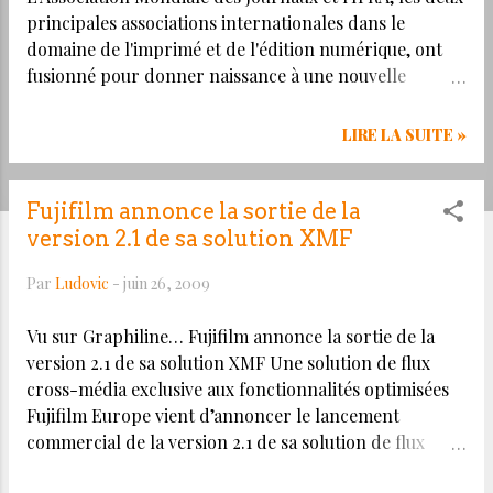
e
principales associations internationales dans le
s
domaine de l'imprimé et de l'édition numérique, ont
fusionné pour donner naissance à une nouvelle
organisation, la World Association of Newspapers and
News Publishers (WAN-IFRA). Cette nouvelle
LIRE LA SUITE »
organisation représentera plus de 18 000 publications,
15 000 sites Web et plus de 3000 sociétés dans plus de
120 pays. WAN-IFRA veut « être le partenaire
Fujifilm annonce la sortie de la
indispensable des journaux et de l'ensemble de
version 2.1 de sa solution XMF
l'industrie de l'édition à travers le monde, et de nos
Par
Ludovic
-
juin 26, 2009
membres en particulier, en matière de défense et de
promotion de la liberté de la presse, d'un journalisme
Vu sur Graphiline… Fujifilm annonce la sortie de la
de qualité et de l'intégrité éditoriale ainsi que pour
version 2.1 de sa solution XMF Une solution de flux
l'essor des entreprises et le développement des
cross-média exclusive aux fonctionnalités optimisées
techniques ». La mission qu'elle s'est fixée est décrite
Fujifilm Europe vient d’annoncer le lancement
sur le site http://www.wan-ifra.org.
commercial de la version 2.1 de sa solution de flux
cross-média XMF. Enrichie d’une série de nouvelles