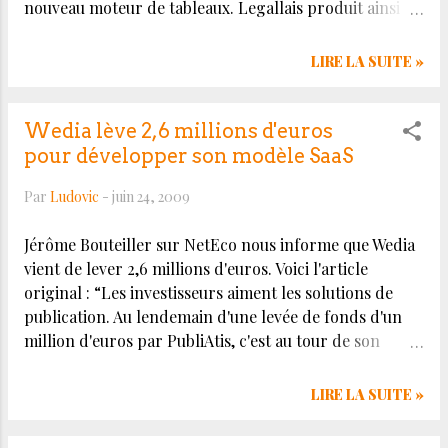
nouveau moteur de tableaux. Legallais produit ainsi
tâches répétitives, en simplifiant l...
1700 pages en français avec l'appui de son studio de
création interne. PSS2009 alimente également le
LIRE LA SUITE »
contenu du site web de Legallais.&nbsp; Source :
http://www.perigee.fr/cmsms/index.php/fr_FR/news/4
7/63/Legallais-choisit-PSS2009.html
Wedia lève 2,6 millions d'euros
pour développer son modèle SaaS
Par
Ludovic
-
juin 24, 2009
Jérôme Bouteiller sur NetEco nous informe que Wedia
vient de lever 2,6 millions d'euros. Voici l'article
original : “Les investisseurs aiment les solutions de
publication. Au lendemain d'une levée de fonds d'un
million d'euros par PubliAtis, c'est au tour de son
concurrent, Wedia, un éditeur de logiciels de gestion
de contenu et de publication cross-média, d'annoncer
LIRE LA SUITE »
une levée de fonds de 2,6 millions d'euros auprès de
BNP Paribas Private Equity et d'XAnge. "Cette levée de