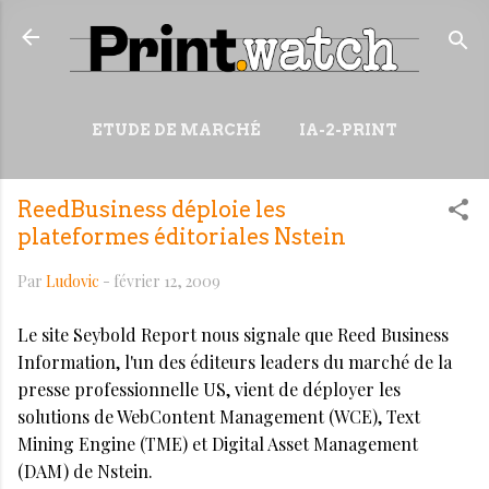
Accéder au contenu principal
ETUDE DE MARCHÉ
IA-2-PRINT
VIDÉOS
RESSOURCES
ReedBusiness déploie les
PLUS…
WIKI
plateformes éditoriales Nstein
Par
Ludovic
-
février 12, 2009
Le site Seybold Report nous signale que Reed Business
Information, l'un des éditeurs leaders du marché de la
presse professionnelle US, vient de déployer les
solutions de WebContent Management (WCE), Text
Mining Engine (TME) et Digital Asset Management
(DAM) de Nstein.