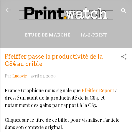
Accéder au contenu principal
ETUDE DE MARCHÉ
IA-2-PRINT
VIDÉOS
RESSOURCES
Pfeiffer passe la productivité de la
PLUS…
WIKI
CS4 au crible
Par
Ludovic
-
avril 07, 2009
France Graphique nous signale que
Pfeiffer Report
a
dressé un audit de la productivité de la CS4, et
notamment des gains par rapport à la CS3.
Cliquez sur le titre de ce billet pour visualiser l'article
dans son contexte original.