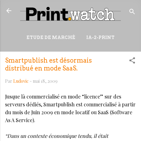
Accéder au contenu principal
ETUDE DE MARCHÉ
IA-2-PRINT
VIDÉOS
RESSOURCES
Smartpublish est désormais
PLUS…
WIKI
distribué en mode SaaS.
Par
Ludovic
-
mai 18, 2009
Jusque là commercialisé en mode “licence” sur des
serveurs dédiés, Smartpublish est commercialisé à partir
du mois de Juin 2009 en mode locatif ou SaaS (Software
As A Service).
“Dans un contexte économique tendu, il était