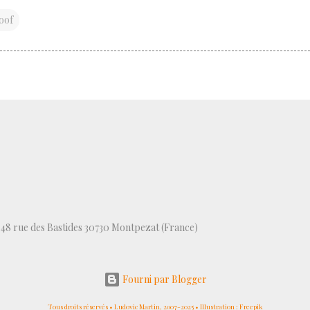
oof
, 48 rue des Bastides 30730 Montpezat (France)
Fourni par Blogger
Tous droits réservés • Ludovic Martin, 2007-2025 • Illustration : Freepik