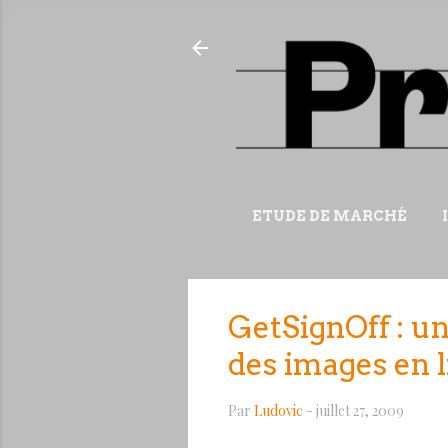
ETUDE DE MARCHÉ
GetSignOff : un
des images en 
Par
Ludovic
-
juillet 27, 2009