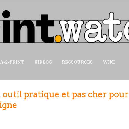
Accéder au contenu principal
IA-2-PRINT
VIDÉOS
RESSOURCES
WIKI
 outil pratique et pas cher pou
ligne