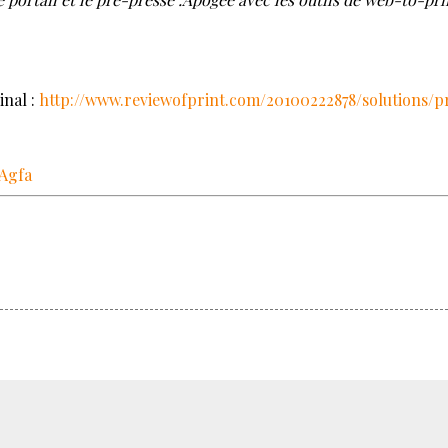
inal :
http://www.reviewofprint.com/20100222878/solutions/p
Agfa