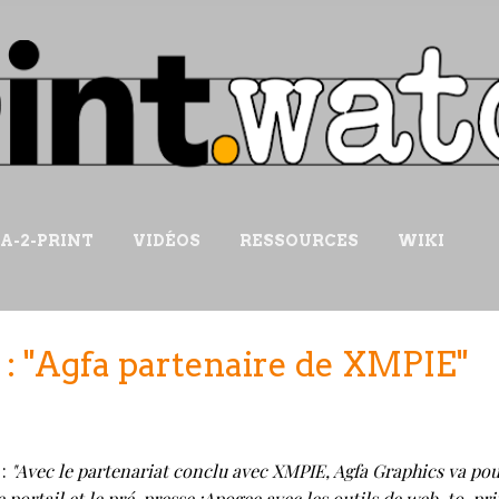
Accéder au contenu principal
IA-2-PRINT
VIDÉOS
RESSOURCES
WIKI
 : "Agfa partenaire de XMPIE"
:
"Avec le partenariat conclu avec XMPIE, Agfa Graphics va pouv
 portail et le pré-presse :Apogee avec les outils de web-to-pr