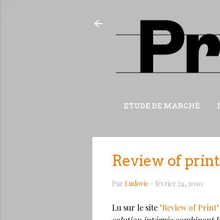
ETUDE DE MARCHÉ
Review of print
Par
Ludovic
-
février 24, 2010
Lu sur le site
"Review of Print"
solution intégrée combinant le