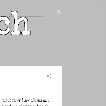
oir fournir à ses clients une
int et de marketing online de