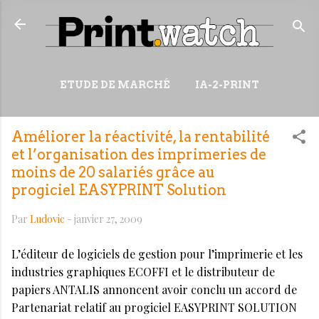
Accéder au contenu principal
ETUDE DE MARCHÉ
IA-2-PRINT
VIDÉOS
RESSOURCES
Améliorer la réactivité, la rentabilité
PLUS…
WIKI
et l’organisation des imprimeries de
moins de 20 salariés grâce au
progiciel EASYPRINT Solution
Par
Ludovic
-
janvier 27, 2009
L’éditeur de logiciels de gestion pour l’imprimerie et les
industries graphiques ECOFFI et le distributeur de
papiers ANTALIS annoncent avoir conclu un accord de
Partenariat relatif au progiciel EASYPRINT SOLUTION