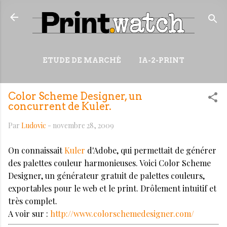
Accéder au contenu principal
ETUDE DE MARCHÉ
IA-2-PRINT
VIDÉOS
RESSOURCES
Color Scheme Designer, un
PLUS…
WIKI
concurrent de Kuler.
Par
Ludovic
-
novembre 28, 2009
On connaissait
Kuler
d'Adobe, qui permettait de générer
des palettes couleur harmonieuses. Voici Color Scheme
Designer, un générateur gratuit de palettes couleurs,
exportables pour le web et le print. Drôlement intuitif et
très complet.
A voir sur :
http://www.colorschemedesigner.com/