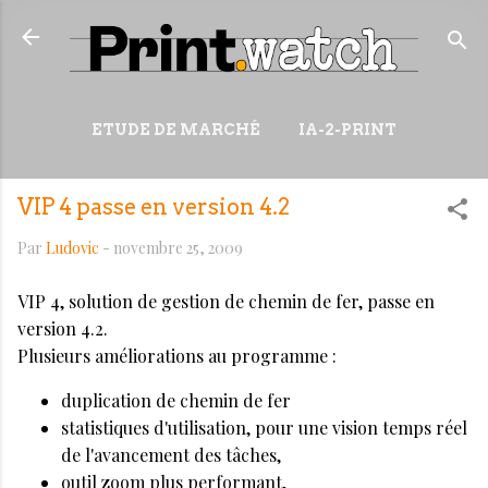
Accéder au contenu principal
ETUDE DE MARCHÉ
IA-2-PRINT
VIDÉOS
RESSOURCES
VIP 4 passe en version 4.2
PLUS…
WIKI
Par
Ludovic
-
novembre 25, 2009
VIP 4, solution de gestion de chemin de fer, passe en
version 4.2.
Plusieurs améliorations au programme :
duplication de chemin de fer
statistiques d'utilisation, pour une vision temps réel
de l'avancement des tâches,
outil zoom plus performant,