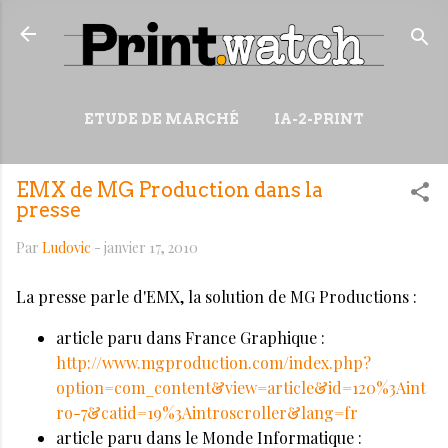
Accéder au contenu principal
ETUDE DE MARCHÉ
IA-2-PRINT
VIDÉOS
RESSOURCES
EMX de MG Production dans la
PLUS…
WIKI
presse
Par
Ludovic
-
janvier 17, 2010
La presse parle d'EMX, la solution de MG Productions :
article paru dans France Graphique :
http://www.mgproduction.com/index.php?
option=com_content&view=article&id=120%3Aint
ro-7&catid=19%3Aintroscroller&lang=fr
article paru dans le Monde Informatique :