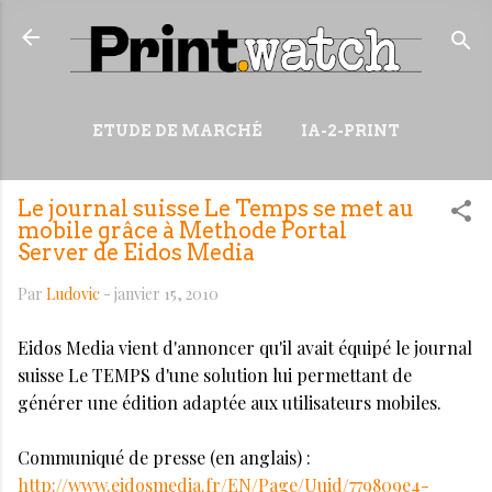
Accéder au contenu principal
ETUDE DE MARCHÉ
IA-2-PRINT
VIDÉOS
RESSOURCES
Le journal suisse Le Temps se met au
PLUS…
WIKI
mobile grâce à Methode Portal
Server de Eidos Media
Par
Ludovic
-
janvier 15, 2010
Eidos Media vient d'annoncer qu'il avait équipé le journal
suisse Le TEMPS d'une solution lui permettant de
générer une édition adaptée aux utilisateurs mobiles.
Communiqué de presse (en anglais) :
http://www.eidosmedia.fr/EN/Page/Uuid/779809e4-