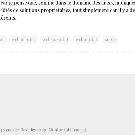
s, car je pense que, comme dans le domaine des arts graphiques,
tés de solutions propriétaires, tout simplement car il y a de
férents.
or
web to print
web-to-print
webtoprint
zopyx
, 48 rue des Bastides 30730 Montpezat (France)