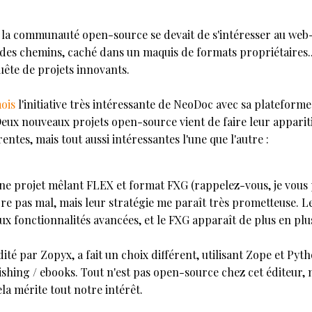
, la communauté open-source se devait de s'intéresser au web
e des chemins, caché dans un maquis de formats propriétaires...
ête de projets innovants.
mois
l'initiative très intéressante de NeoDoc avec sa platefor
Deux nouveaux projets open-source vient de faire leur apparit
ntes, mais tout aussi intéressantes l'une que l'autre :
ne projet mêlant FLEX et format FXG (rappelez-vous, je vous 
re pas mal, mais leur stratégie me paraît très prometteuse. L
aux fonctionnalités avancées, et le FXG apparaît de plus en p
ité par Zopyx, a fait un choix différent, utilisant Zope et Pyth
ishing / ebooks. Tout n'est pas open-source chez cet éditeur,
cela mérite tout notre intérêt.