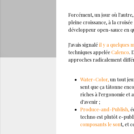
Forcément, un jour où l'autre
pleine croissance, à la croisé
développeur open-sauce en qu
J'avais signalé
il y a quelques 
techniques appelée
Calenco
. 
approches radicalement différe
Water-Color,
un tout jeu
sent que ça tâtonne enco
riches à l'ergonomie et 
d'avenir ;
Produce-and-Publish,
éd
techno est plutôt e-publ
composants le son
t, et 