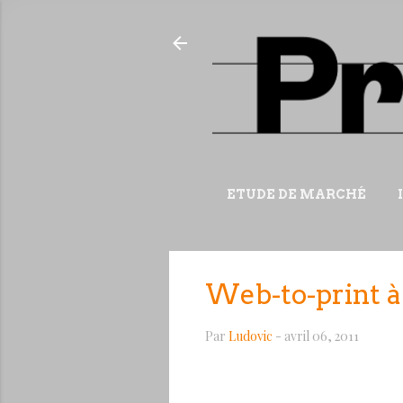
ETUDE DE MARCHÉ
Web-to-print à
Par
Ludovic
-
avril 06, 2011