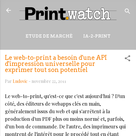
Accéder au contenu principal
ETUDE DE MARCHÉ
IA-2-PRINT
VIDÉOS
RESSOURCES
Le web-to-print a besoin d'une API
PLUS…
WIKI
d'impression universelle pour
exprimer tout son potentiel
Par
Ludovic
-
novembre 22, 2011
Le web-to-print, qu'est-ce que c'est aujourd'hui ? D'un
côté, des éditeurs de webapps clés en main,
généralement issus du web et qui s'arrêtent à la
production d'un PDF plus ou moins normé et, parfois,
d'un bon de commande. De l'autre, des imprimeurs qui
montrent de l'intérêt pour le procédé tout en étant