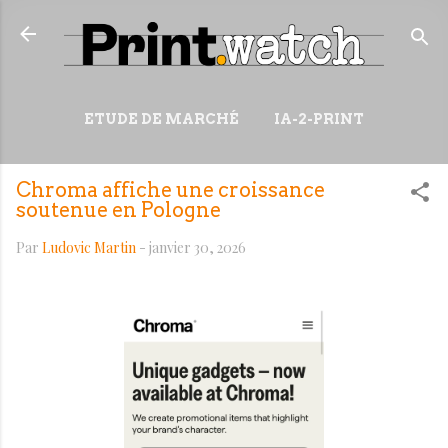
Accéder au contenu principal
ETUDE DE MARCHÉ
IA-2-PRINT
VIDÉOS
RESSOURCES
Chroma affiche une croissance
PLUS…
WIKI
soutenue en Pologne
Par
Ludovic Martin
-
janvier 30, 2026