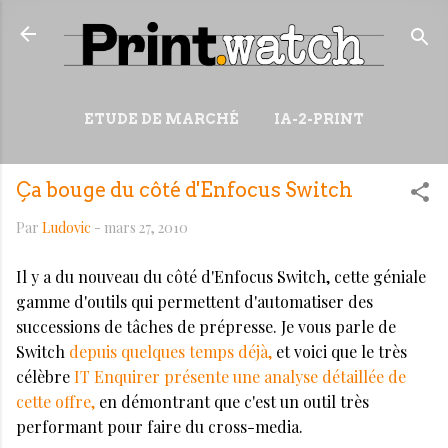
Accéder au contenu principal
ETUDE DE MARCHÉ
IA-2-PRINT
VIDÉOS
RESSOURCES
Ça bouge du côté d'Enfocus Switch
PLUS…
WIKI
Par
Ludovic
-
mars 27, 2010
Il y a du nouveau du côté d'Enfocus Switch, cette géniale
gamme d'outils qui permettent d'automatiser des
successions de tâches de prépresse. Je vous parle de
Switch
depuis quelques temps déjà,
et voici que le très
célèbre
IT Enquirer présente une analyse détaillée de
cette offre,
en démontrant que c'est un outil très
performant pour faire du cross-media.