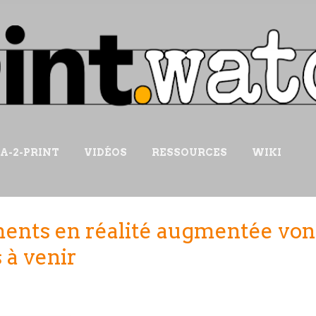
Accéder au contenu principal
IA-2-PRINT
VIDÉOS
RESSOURCES
WIKI
ments en réalité augmentée von
 à venir