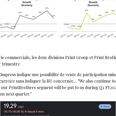
ie commerciale, les deux divisions Print Group et Print Brot
 trimestre.
impress indique une possibilité de vente de participation mino
xercice sans indiquer la BU concernée… "We also continue to p
n our PrintBrothers segment will be put to us during Q2 FY202
ion next quarter."