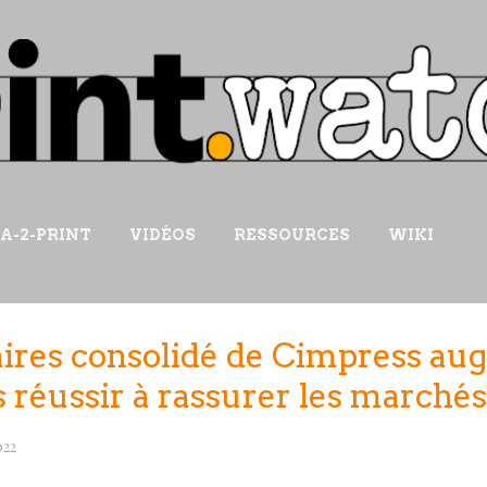
Accéder au contenu principal
IA-2-PRINT
VIDÉOS
RESSOURCES
WIKI
faires consolidé de Cimpress a
 réussir à rassurer les marchés
022