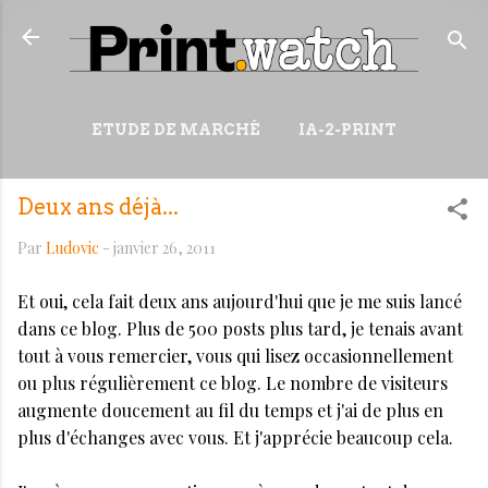
Accéder au contenu principal
ETUDE DE MARCHÉ
IA-2-PRINT
VIDÉOS
RESSOURCES
Deux ans déjà...
PLUS…
WIKI
Par
Ludovic
-
janvier 26, 2011
Et oui, cela fait deux ans aujourd'hui que je me suis lancé
dans ce blog. Plus de 500 posts plus tard, je tenais avant
tout à vous remercier, vous qui lisez occasionnellement
ou plus régulièrement ce blog. Le nombre de visiteurs
augmente doucement au fil du temps et j'ai de plus en
plus d'échanges avec vous. Et j'apprécie beaucoup cela.