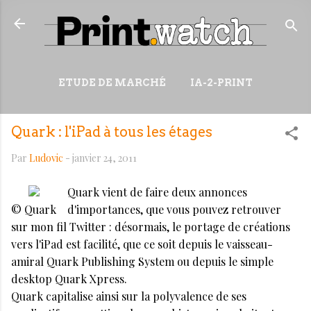
Accéder au contenu principal
ETUDE DE MARCHÉ
IA-2-PRINT
VIDÉOS
RESSOURCES
Quark : l'iPad à tous les étages
PLUS…
WIKI
Par
Ludovic
-
janvier 24, 2011
Quark vient de faire deux annonces
© Quark
d'importances, que vous pouvez retrouver
sur mon fil Twitter : désormais, le portage de créations
vers l'iPad est facilité, que ce soit depuis le vaisseau-
amiral Quark Publishing System ou depuis le simple
desktop Quark Xpress.
Quark capitalise ainsi sur la polyvalence de ses