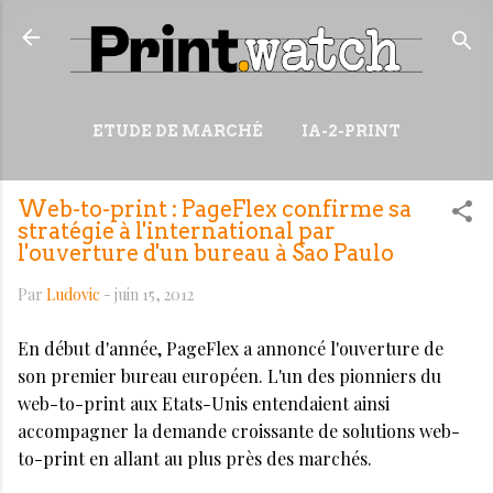
Accéder au contenu principal
ETUDE DE MARCHÉ
IA-2-PRINT
VIDÉOS
RESSOURCES
Web-to-print : PageFlex confirme sa
PLUS…
WIKI
stratégie à l'international par
l'ouverture d'un bureau à Sao Paulo
Par
Ludovic
-
juin 15, 2012
En début d'année, PageFlex a annoncé l'ouverture de
son premier bureau européen. L'un des pionniers du
web-to-print aux Etats-Unis entendaient ainsi
accompagner la demande croissante de solutions web-
to-print en allant au plus près des marchés.