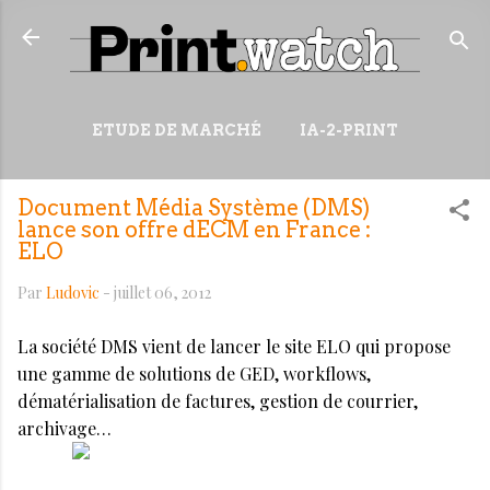
Accéder au contenu principal
ETUDE DE MARCHÉ
IA-2-PRINT
VIDÉOS
RESSOURCES
Document Média Système (DMS)
PLUS…
WIKI
lance son offre dECM en France :
ELO
Par
Ludovic
-
juillet 06, 2012
La société DMS vient de lancer le site ELO qui propose
une gamme de solutions de GED, workflows,
dématérialisation de factures, gestion de courrier,
archivage…