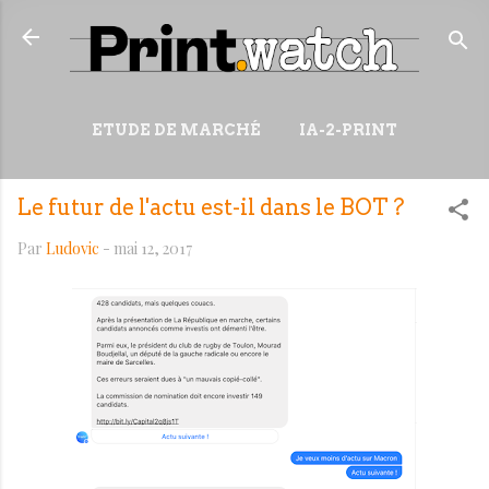
Accéder au contenu principal
ETUDE DE MARCHÉ
IA-2-PRINT
VIDÉOS
RESSOURCES
Le futur de l'actu est-il dans le BOT ?
PLUS…
WIKI
Par
Ludovic
-
mai 12, 2017