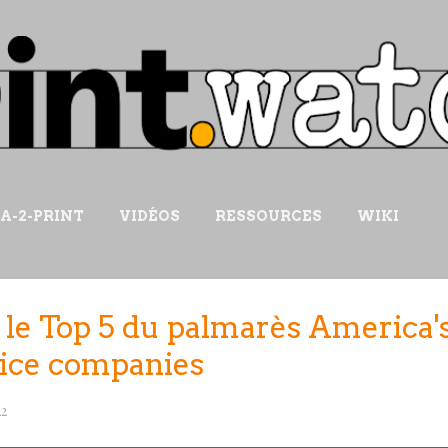
Accéder au contenu principal
IA-2-PRINT
VIDÉOS
RESSOURCES
WIKI
 le Top 5 du palmarès America'
ice companies
22