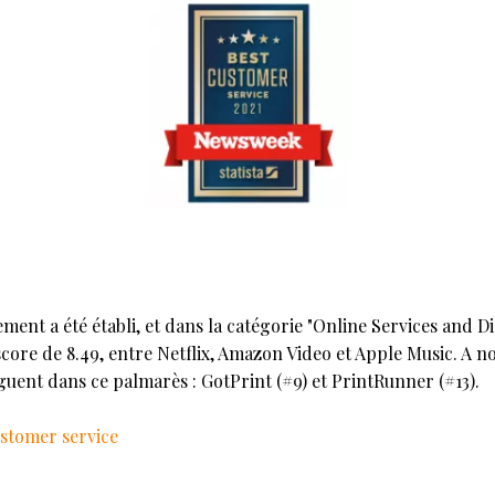
ement a été établi, et dans la catégorie "Online Services and D
score de 8.49, entre Netflix, Amazon Video et Apple Music. A n
guent dans ce palmarès : GotPrint (#9) et PrintRunner (#13).
ustomer service