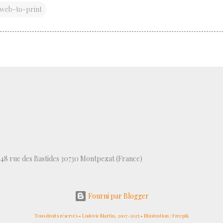
web-to-print
, 48 rue des Bastides 30730 Montpezat (France)
Fourni par Blogger
Tous droits réservés • Ludovic Martin, 2007-2025 • Illustration : Freepik