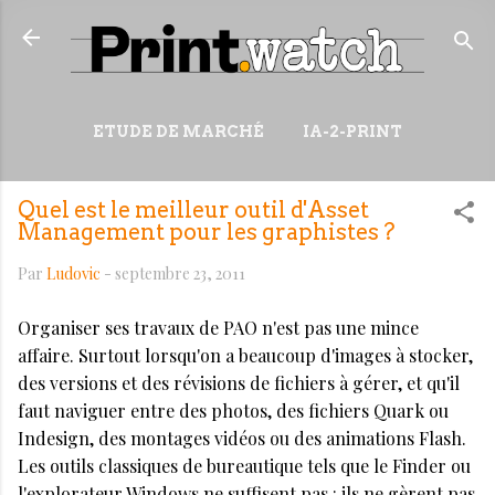
Accéder au contenu principal
ETUDE DE MARCHÉ
IA-2-PRINT
VIDÉOS
RESSOURCES
Quel est le meilleur outil d'Asset
PLUS…
WIKI
Management pour les graphistes ?
Par
Ludovic
-
septembre 23, 2011
Organiser ses travaux de PAO n'est pas une mince
affaire. Surtout lorsqu'on a beaucoup d'images à stocker,
des versions et des révisions de fichiers à gérer, et qu'il
faut naviguer entre des photos, des fichiers Quark ou
Indesign, des montages vidéos ou des animations Flash.
Les outils classiques de bureautique tels que le Finder ou
l'explorateur Windows ne suffisent pas : ils ne gèrent pas