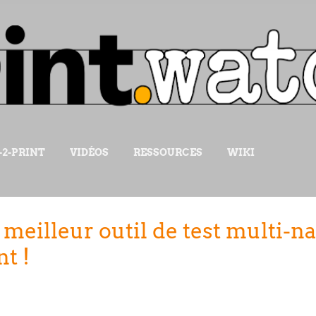
Accéder au contenu principal
-2-PRINT
VIDÉOS
RESSOURCES
WIKI
 meilleur outil de test multi-n
t !