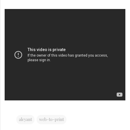
aleyant
web-to-print