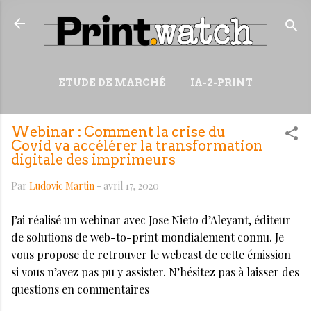
Accéder au contenu principal
ETUDE DE MARCHÉ
IA-2-PRINT
VIDÉOS
RESSOURCES
Webinar : Comment la crise du
PLUS…
WIKI
Covid va accélérer la transformation
digitale des imprimeurs
Par
Ludovic Martin
-
avril 17, 2020
J’ai réalisé un webinar avec Jose Nieto d’Aleyant, éditeur
de solutions de web-to-print mondialement connu. Je
vous propose de retrouver le webcast de cette émission
si vous n’avez pas pu y assister. N’hésitez pas à laisser des
questions en commentaires