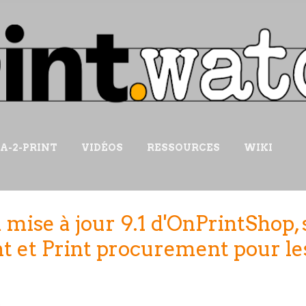
Accéder au contenu principal
IA-2-PRINT
VIDÉOS
RESSOURCES
WIKI
a mise à jour 9.1 d'OnPrintShop, 
t et Print procurement pour le
2