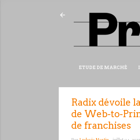
ETUDE DE MARCHÉ
Radix dévoile l
de Web-to-Prin
de franchises
Par
Ludovic Martin
-
juillet 04, 202