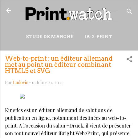
Accéder au contenu principal
ETUDE DE MARCHÉ
IA-2-PRINT
VIDÉOS
RESSOURCES
Web-to-print : un éditeur allemand
PLUS…
WIKI
met au point un éditeur combinant
HTML5 et SVG
Par
Ludovic
-
octobre 21, 2011
Kinetics est un éditeur allemand de solutions de
publication en ligne, notamment destinées au web-to-
print. A l'occasion du salon +Druck, il vient de présenter
son tout nouvel éditeur iBright Web2Print, qui présente