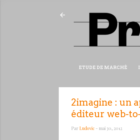
ETUDE DE MARCHÉ
2imagine : un a
éditeur web-to
Par
Ludovic
-
mai 30, 2012