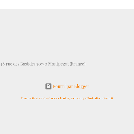
, 48 rue des Bastides 30730 Montpezat (France)
Fourni par Blogger
Tous droits réservés • Ludovic Martin, 2007-2025 • Illustration : Freepik