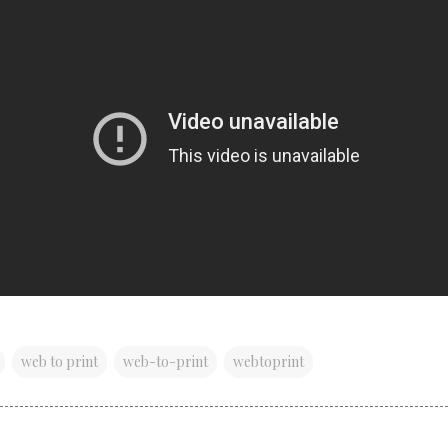
web to print
web-to-print
webtoprint