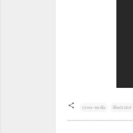
cross-media
illustrator