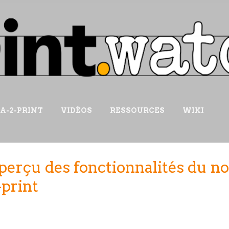
Accéder au contenu principal
IA-2-PRINT
VIDÉOS
RESSOURCES
WIKI
perçu des fonctionnalités du n
-print