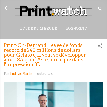
Accéder au contenu principal
ETUDE DE MARCHÉ
IA-2-PRINT
VIDÉOS
RESSOURCES
Print-On-Demand : levée de fonds
PLUS…
WIKI
record de 240 millions de dollars
pour Gelato qui veut se développer
aux USA et en Asie, ainsi que dans
l'impression 3D
Par
Ludovic Martin
-
août 19, 2021