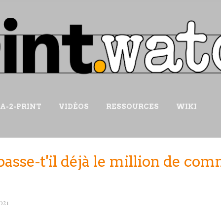
Accéder au contenu principal
IA-2-PRINT
VIDÉOS
RESSOURCES
WIKI
asse-t'il déjà le million de c
021