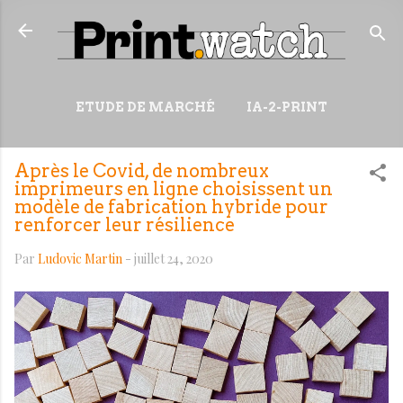
Accéder au contenu principal
ETUDE DE MARCHÉ
IA-2-PRINT
VIDÉOS
RESSOURCES
Après le Covid, de nombreux
PLUS…
WIKI
imprimeurs en ligne choisissent un
modèle de fabrication hybride pour
renforcer leur résilience
Par
Ludovic Martin
-
juillet 24, 2020