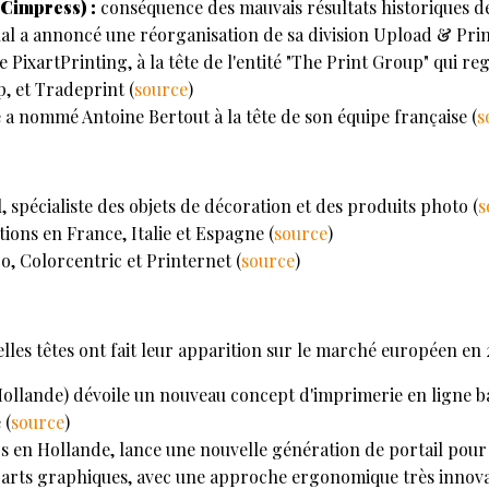
(Cimpress) :
conséquence des mauvais résultats historiques de
al a annoncé une réorganisation de sa division Upload & Prin
e PixartPrinting, à la tête de l'entité "The Print Group" qui r
, et Tradeprint (
source
)
e a nommé Antoine Bertout à la tête de son équipe française (
s
 spécialiste des objets de décoration et des produits photo (
s
ions en France, Italie et Espagne (
source
)
o, Colorcentric et Printernet (
source
)
les têtes ont fait leur apparition sur le marché européen en 
ollande) dévoile un nouveau concept d'imprimerie en ligne b
 (
source
)
s en Hollande, lance une nouvelle génération de portail pour
s arts graphiques, avec une approche ergonomique très innova