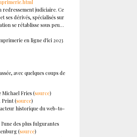
mprimerie.html
n redressement judiciaire. Ce
et ses dérivés, spécialisés sur
uation se rétablisse sous peu…
mprimerie en ligne d'ici 2023
passée, avec quelques coups de
 Michael Fries (
source
)
 Print (
source
)
acteur historique du web-to-
 l'une des plus fulgurantes
tenburg (
source
)