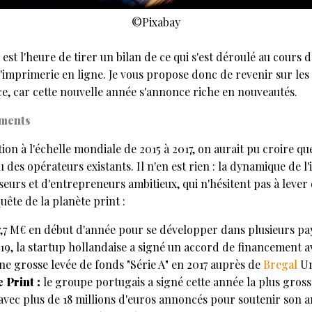
©Pixabay
l est l'heure de tirer un bilan de ce qui s'est déroulé au cours 
'imprimerie en ligne. Je vous propose donc de revenir sur les
e, car cette nouvelle année s'annonce riche en nouveautés.
ements
n à l'échelle mondiale de 2015 à 2017, on aurait pu croire que 
des opérateurs existants. Il n'en est rien : la dynamique de l'
eurs et d'entrepreneurs ambitieux, qui n'hésitent pas à lever
uête de la planète print :
7,7 M€ en début d'année pour se développer dans plusieurs pays
19, la startup hollandaise a signé un accord de financement a
e grosse levée de fonds "Série A" en 2017 auprès de
Bregal
Un
 Print :
le groupe portugais a signé cette année la plus gros
avec plus de 18 millions d'euros annoncés pour soutenir son 