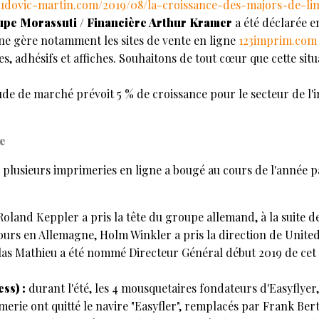
ludovic-martin.com/2019/08/la-croissance-des-majors-de-li
oupe Morassuti / Financière Arthur Kramer
a été déclarée e
ne gère notamment les sites de vente en ligne
123imprim.com
s, adhésifs et affiches. Souhaitons de tout cœur que cette sit
ude de marché prévoit 5 % de croissance pour le secteur de l'i
e
e plusieurs imprimeries en ligne a bougé au cours de l'année 
Roland Keppler a pris la tête du groupe allemand, à la suite de
ours en Allemagne, Holm Winkler a pris la direction de United
as Mathieu a été nommé Directeur Général début 2019 de cet 
ss) :
durant l'été, les 4 mousquetaires fondateurs d'Easyflyer,
merie ont quitté le navire "Easyfler", remplacés par Frank Ber