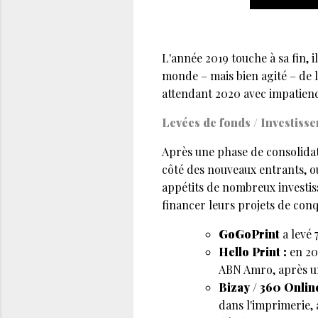
L'année 2019 touche à sa fin, i
monde – mais bien agité – de l
attendant 2020 avec impatienc
Levées de fonds / Investiss
Après une phase de consolidatio
côté des nouveaux entrants, ou 
appétits de nombreux investiss
financer leurs projets de conq
GoGoPrint
a levé 
Hello Print :
en 20
ABN Amro, après un
Bizay / 360 Online
dans l'imprimerie, 