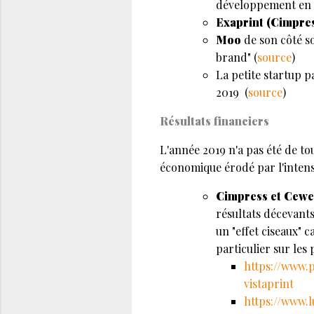
développement en 
Exaprint (Cimpre
Moo
de son côté so
brand" (
source
)
La petite startup 
2019 (
source
)
Résultats financiers
L'année 2019 n'a pas été de to
économique érodé par l'intens
Cimpress et Cew
résultats décevants
un "effet ciseaux"
particulier sur les
https://www.
vistaprint
https://www.