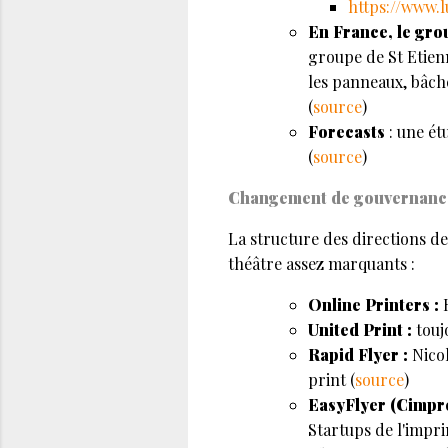
https://www.
En France, le gr
groupe de St Etien
les panneaux, bâche
(
source
)
Forecasts
: une ét
(
source
)
Changement de gouvernanc
La structure des directions d
théâtre assez marquants :
Online Printers :
United Print :
touj
Rapid Flyer :
Nicol
print (
source
)
EasyFlyer (Cimpre
Startups de l'impri