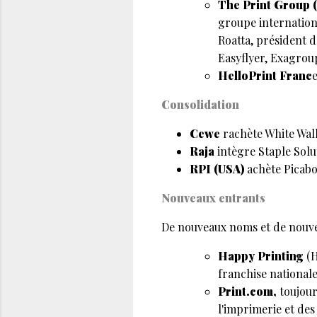
The Print Group 
groupe internation
Roatta, président d
Easyflyer, Exagroup
HelloPrint Franc
Consolidation
Cewe
rachète White Wall,
Raja
intègre Staple Solut
RPI (USA)
achète Picabo
Nouveaux entrants
De nouveaux noms et de nouvel
Happy Printing
(H
franchise nationale
Print.com,
toujour
l'imprimerie et de