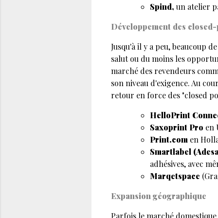
Spind,
un atelier p
Développement des closed-p
Jusqu'à il y a peu, beaucoup d
salut ou du moins les opportu
marché des revendeurs comme u
son niveau d'exigence. Au cours
retour en force des "closed por
HelloPrint Conne
Saxoprint Pro
en 
Print.com
en Holl
Smartlabel (Adesa
adhésives, avec mê
Marqetspace
(Graf
Expansion géographique
Parfois le marché domestique ne