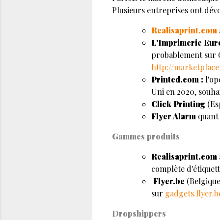
Plusieurs entreprises ont dévo
Realisaprint.com
L'Imprimerie Eu
probablement sur C
http://marketplac
Printed.com :
l'o
Uni en 2020, souhai
Click Printing
(Es
Flyer Alarm
quant 
Gammes produits
Realisaprint.com
complète d'étiquett
Flyer.be
(Belgique
sur
gadgets.flyer.b
Dropshippers