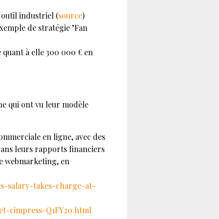
util industriel (
source
)
exemple de stratégie "Fan
é quant à elle 300 000 € en
gne qui ont vu leur modèle
commerciale en ligne, avec des
dans leurs rapports financiers
 de webmarketing, en
es-salary-takes-charge-at-
-et-cimpress-Q1FY20.html