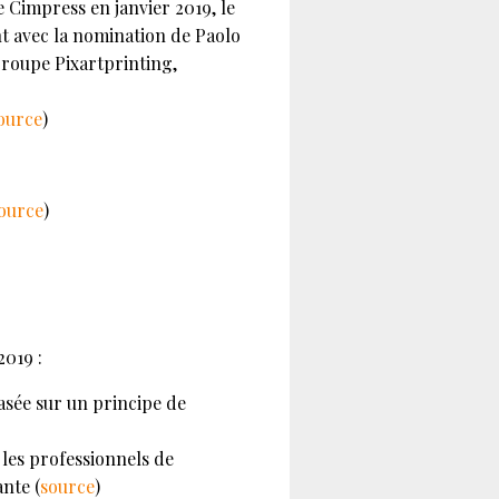
 Cimpress en janvier 2019, le
t avec la nomination de Paolo
egroupe Pixartprinting,
ource
)
ource
)
2019 :
asée sur un principe de
 les professionnels de
nte (
source
)