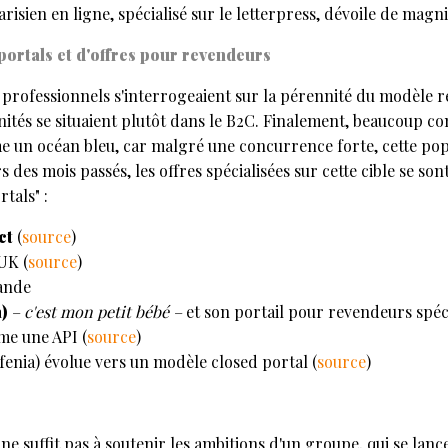
arisien en ligne, spécialisé sur le letterpress, dévoile de magni
ortals et d'offres pour revendeurs
e professionnels s'interrogeaient sur la pérennité du modèle 
nités se situaient plutôt dans le B2C. Finalement, beaucoup co
n océan bleu, car malgré une concurrence forte, cette popul
 des mois passés, les offres spécialisées sur cette cible se so
tals" :
ct
(
source
)
UK (
source
)
ande
)
– c'est mon petit bébé –
et son portail pour revendeurs spéci
me une API (
source
)
enia) évolue vers un modèle closed portal (
source
)
 suffit pas à soutenir les ambitions d'un groupe, qui se lance 