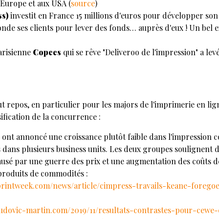
Europe et aux USA (
source
)
ss)
investit en France 15 millions d'euros pour développer son o
nde ses clients pour lever des fonds… auprès d'eux ! Un bel 
parisienne
Copees
qui se rêve "Deliveroo de l'impression" a lev
ut repos, en particulier pour les majors de l'imprimerie en li
ification de la concurrence :
e
ont annoncé une croissance plutôt faible dans l'impression 
 dans plusieurs business units. Les deux groupes soulignent 
 causé par une guerre des prix et une augmentation des coûts
 produits de commodités :
printweek.com/news/article/cimpress-travails-keane-forego
ludovic-martin.com/2019/11/resultats-contrastes-pour-cewe