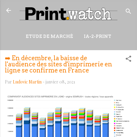
Accéder au contenu principal
ETUDE DE MARCHÉ
IA-2-PRINT
VIDÉOS
RESSOURCES
➡️ En décembre, la baisse de
PLUS…
WIKI
l'audience des sites d'imprimerie en
ligne se confirme en France
Par
Ludovic Martin
-
janvier 08, 2021