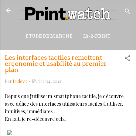
Accéder au contenu principal
ETUDE DE MARCHÉ
IA-2-PRINT
VIDÉOS
RESSOURCES
Les interfaces tactiles remettent
PLUS…
WIKI
ergonomie et usabilité au premier
plan
Par
Ludovic
-
février 04, 2012
Depuis que j'utilise un smartphone tactile, je découvre
avec délice des interfaces utilisateurs faciles à utiliser,
intuitives, immédiates…
En fait, je re-découvre cela.